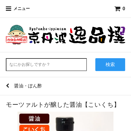
0
メニュー
検索
醤油・ぽん酢
モーツァルトが醸した醤油【こいくち】